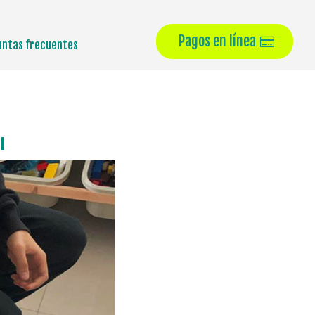
Pagos en línea
untas frecuentes
l