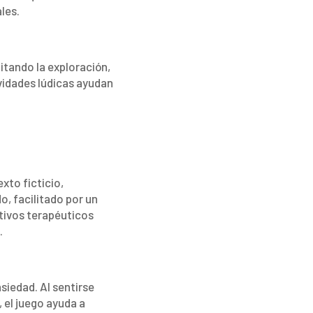
les.
itando la exploración,
ividades lúdicas ayudan
xto ficticio,
o, facilitado por un
etivos terapéuticos
.
nsiedad. Al sentirse
el juego ayuda a