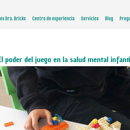
es Dra. Bricks
Centro de experiencia
Servicios
Blog
Preg
El poder del juego en la salud mental infanti