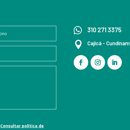

310 271 3375

Cajicá - Cundina
m
Consultar política de